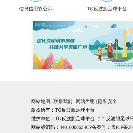
信息信用双公示
TG反波胆足球平台
市统计局召开2026年万户居民调查工作布置会 强调要守初心
网站地图
|
联系我们
|
网站声明
|
隐私安全
版权所有：TG反波胆足球平台
维护单位：TG反波胆足球平台（TG反波胆足球
网站标识码：4401000063
ICP备案号：粤ICP备202