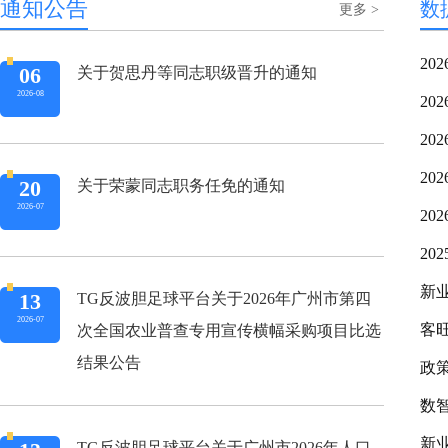
通知公告
数
更多 >
20
06
关于贺思丹等同志职级晋升的通知
2026-08
20
20
20
20
关于荣蒙同志职务任免的通知
2026-07
20
习近平会见朝鲜内阁总理朴泰成
20
13
TG反波胆足球平台关于2026年广州市第四
2026-07
次全国农业普查专用宣传横幅采购项目比选
结果公告
数
新
TG反波胆足球平台关于广州市2026年人口