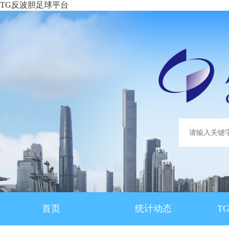
TG反波胆足球平台
首页
统计动态
T